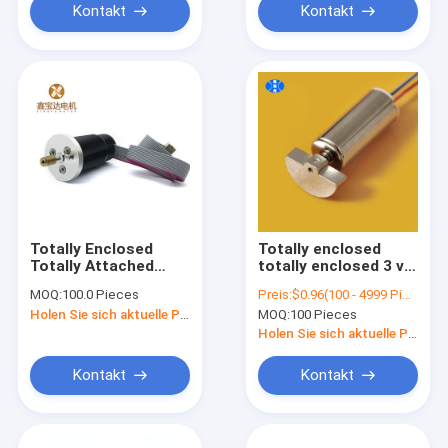
Kontakt
Kontakt
Totally Enclosed
Totally enclosed
Totally Attached
totally enclosed 3 v
22mm High Control
12000 rpm sex toy
MOQ:
100.0 Pieces
Preis:
$0.96(100 - 4999 Pieces) $0.90(5000 - 9999 Pieces) $0.85(>=10000 Pieces)
High Efficiency DC
vibrator motors,
Holen Sie sich aktuelle Preis
MOQ:
100 Pieces
Coreless Motor 12
7mm vibration
Volt Coreless
coreless motor for
Holen Sie sich aktuelle Preis
Precise Robot Arm
adult products
Shenzhen
Kontakt
Kontakt