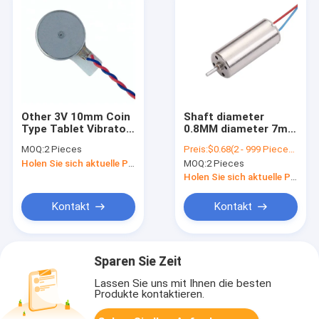
Other 3V 10mm Coin
Shaft diameter
Type Tablet Vibrator
0.8MM diameter 7mm
Motor
length 16mm high
MOQ:
2 Pieces
Preis:
$0.68(2 - 999 Pieces) $0.58(1000 - 4999 Pieces) $0.55(5000 - 99999 Pieces) $0.27(>=100000 Pieces)
speed mini DC
Holen Sie sich aktuelle Preis
MOQ:
2 Pieces
coreless motor
totally enclosed for
Holen Sie sich aktuelle Preis
model aircraft UAV
DIY fan
Kontakt
Kontakt
Sparen Sie Zeit
Lassen Sie uns mit Ihnen die besten
Produkte kontaktieren.