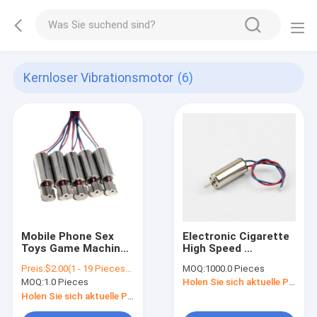
Kernloser Vibrationsmotor
(6)
Mobile Phone Sex
Electronic Cigarette
Toys Game Machines
High Speed ​​
Diameter 6mm
40,000rpm 3.7V DC
Preis:
$2.00(1 - 19 Pieces) $0.55(20 - 999 Pieces) $0.53(>=1000 Pieces)
MOQ:
1000.0 Pieces
Length 15mm 3.0
Coreless Drive Motor
MOQ:
1.0 Pieces
Holen Sie sich aktuelle Preis
Volt Miniature
Vibration Motor For
Holen Sie sich aktuelle Preis
Mobile Phone